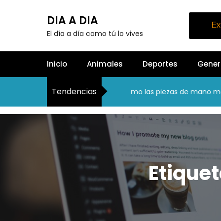
S
k
DIA A DIA
i
El día a día como tú lo vives
p
t
o
Inicio
Animales
Deportes
Gener
c
o
Tendencias
n
Cerrando la brecha: Cómo las piezas de mano moderna
t
e
n
t
Etique