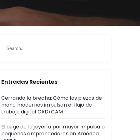
S
S
e
e
a
a
r
r
c
c
h
h
Entradas Recientes
f
o
Cerrando la brecha: Cómo las piezas de
r
mano modernas impulsan el flujo de
:
trabajo digital CAD/CAM
El auge de la joyería por mayor impulsa a
pequeños emprendedores en América