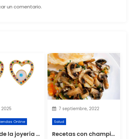
car un comentario.
 2025
7 septiembre, 2022
iendas Online
Salud
El auge de la joyería por mayor impulsa a pequeños emprendedores en América Latina
Recetas con champiñones. Trucos y recomendaciones