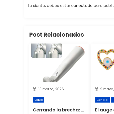
c
Lo siento, debes estar
conectado
para publi
i
ó
Post Relacionados
n
d
e
e
n
18 marzo, 2026
9 mayo,
t
Salud
General
T
r
Cerrando la brecha: Cómo las piezas de mano modernas impulsan el flujo de trabajo digital CAD/CAM