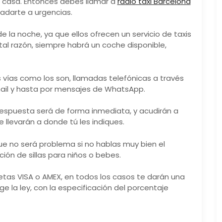
 casa. Entonces debes llamar a
radio taxi Barcelona
ladarte a urgencias.
e la noche, ya que ellos ofrecen un servicio de taxis
r tal razón, siempre habrá un coche disponible,
 vías como los son, llamadas telefónicas a través
-mail y hasta por mensajes de WhatsApp.
espuesta será de forma inmediata, y acudirán a
 llevarán a donde tú les indiques.
ue no será problema si no hablas muy bien el
ción de sillas para niños o bebes.
rjetas VISA o AMEX, en todos los casos te darán una
e la ley, con la especificación del porcentaje