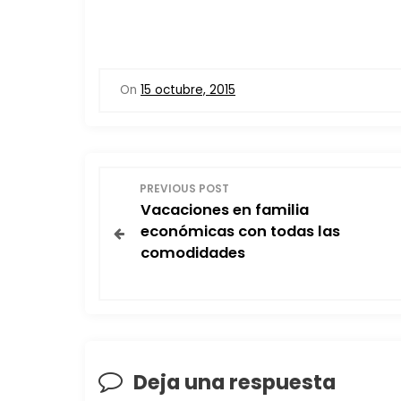
On
15 octubre, 2015
N
PREVIOUS POST
Vacaciones en familia
a
económicas con todas las
comodidades
v
e
g
a
Deja una respuesta