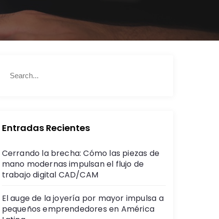
S
S
e
e
a
a
r
r
c
c
h
h
Entradas Recientes
f
o
Cerrando la brecha: Cómo las piezas de
r
mano modernas impulsan el flujo de
:
trabajo digital CAD/CAM
El auge de la joyería por mayor impulsa a
pequeños emprendedores en América