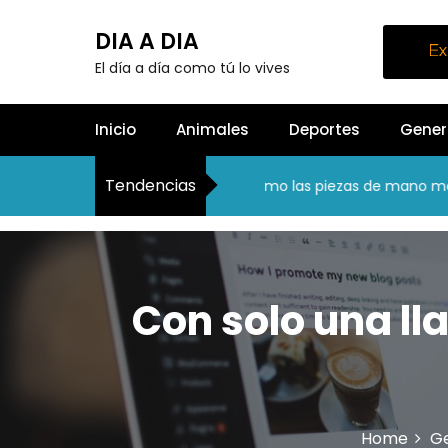
S
k
DIA A DIA
i
El día a día como tú lo vives
p
t
o
Inicio
Animales
Deportes
Gener
c
o
Tendencias
n
Cerrando la brecha: Cómo las piezas de mano modernas
t
e
n
t
Con solo una l
Home
G